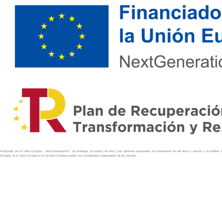
Financiado por la Unión Europea – NextGenerationEU. Sin embargo, los puntos de vista y las opiniones expresadas son únicamente los del autor o autores y no reflejan 
Europea. Ni la Unión Europea ni la Comisión Europea pueden ser consideradas responsables de las mismas.