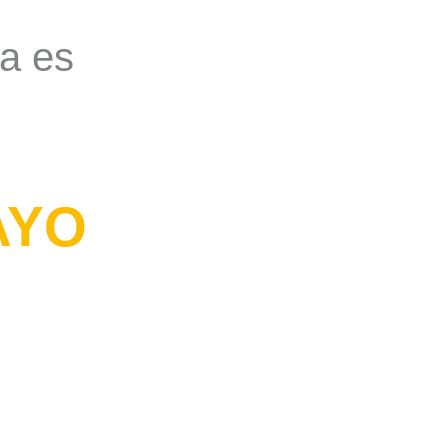
ra es
AYO