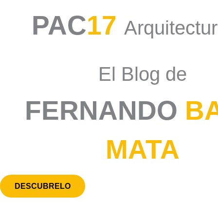
PAC
17
Arquitectu
El Blog de
FERNANDO
B
MATA
DESCUBRELO